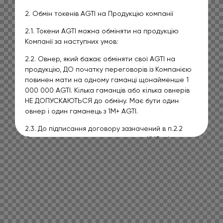
2. Обмін токенів AGTI на Продукцію компанії
2.1. Токени AGTI можна обміняти на продукцію
Компанії за наступних умов:
2.2. Овнер, який бажає обміняти свої AGTI на
продукцію, ДО початку переговорів із Компанією
повинен мати на одному гаманці щонайменше 1
000 000 AGTI. Кілька гаманців або кілька овнерів
НЕ ДОПУСКАЮТЬСЯ до обміну. Має бути один
овнер і один гаманець з 1M+ AGTI.
2.3. До підписання договору зазначений в п.2.2
Овнер проходить повну процедуру KYC згідно з
вимогами Компанії.
2.4. З Овнером, як єдиною (фізичною чи
юридичною) особою, укладається договір.
Основні пункти (можуть змінюватися):
2.4.1. Овнер переводить 1 мільйон AGTI до кінця
поточного року на гаманець, вказаний Компанією.