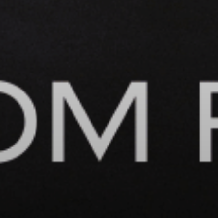
ПРО НАС
ТОКЕН AGTI
РЕФЕРАЛЬНА ПРОГРАМА
ІНВЕСТОРИ
МЕДІА
FAQ
Мова:
UK
EN
DE
ES
RU
ZH-CN