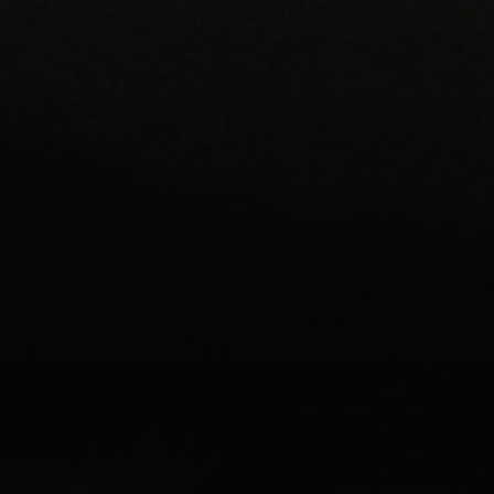
Наші соцмережі:
+38(068) 251 72 50
info@agroglorytime.io