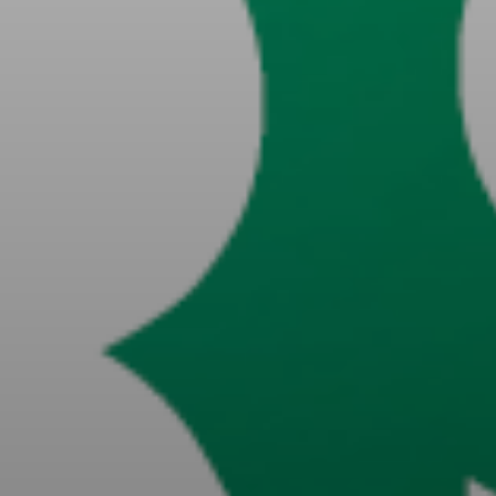
+38(068) 251 72 50
info@agroglorytime.io