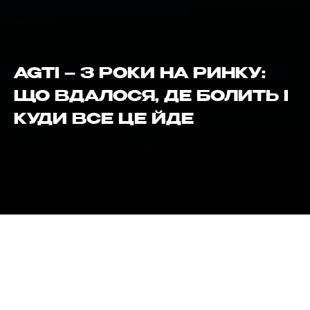
AGTI – 3 РОКИ НА РИНКУ:
ЩО ВДАЛОСЯ, ДЕ БОЛИТЬ І
КУДИ ВСЕ ЦЕ ЙДЕ
15 серпня 2025 року виповнюється три роки з
моменту релізу токена AGTI AgroGloryTime. Сама ж
ідея та модель токена створені у травні 2022 року.