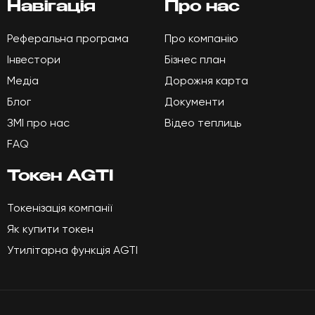
Навігація
Про нас
FAQ
Реферальна програма
Про компанію
Інвестори
Бізнес план
Мова:
UK
EN
DE
ES
RU
ZH-CN
Медіа
Дорожня карта
Блог
Документи
ЗМІ про нас
Відео теплиць
Наші соцмережі:
FAQ
Токен AGTI
+38(068) 251 72 50
Токенізація компанії
info@agroglorytime.io
Як купити токен
Утилітарна функція AGTI