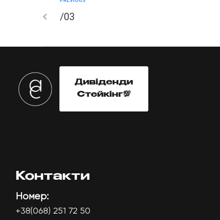
PREVIOUS
GLO
/03
TIME
Дивіденди
Стейкінг💯
Контакти
Номер:
+38(068) 251 72 50