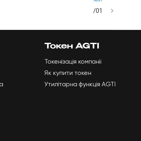
NEXT
/01
Н AGTI
ЕРАЛЬНА
Токен AGTI
ГРАМА
Токенізація компанії
Як купити токен
СТОРИ
а
Утилітарна функція AGTI
А