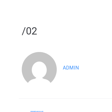
/02
ADMIN
AGR