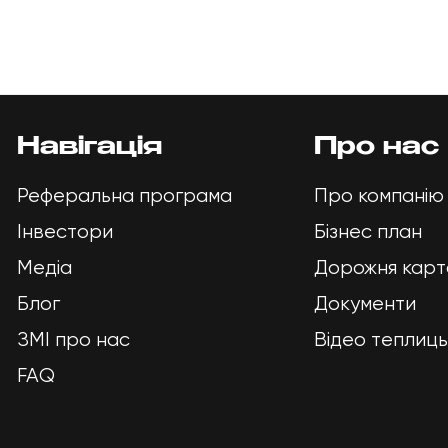
RY
ТОКЕ
РЕФ
Навігація
Про нас
ПРО
Реферальна програма
Про компанію
Інвестори
Бізнес план
ІНВЕ
Медіа
Дорожня карт
Блог
Документи
ЗМІ про нас
Відео теплиць
МЕДІ
FAQ
FAQ