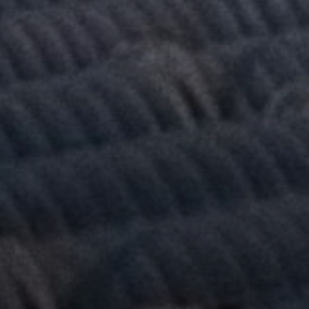
FAQ
Мова:
UK
EN
DE
ES
RU
ZH-CN
Наші соцмережі:
+38(068) 251 72 50
info@agroglorytime.io