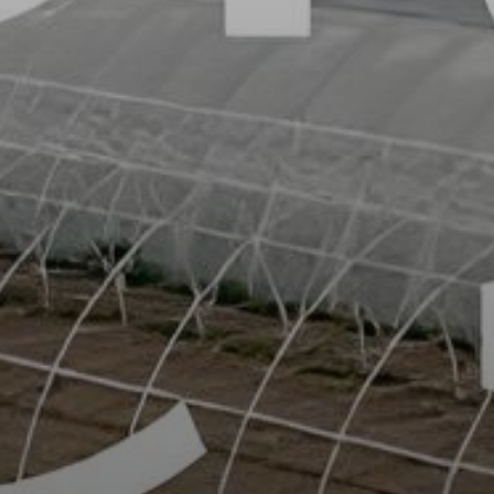
FAQ
Мова:
UK
EN
DE
ES
RU
ZH-CN
Наші соцмережі:
+38(068) 251 72 50
info@agroglorytime.io