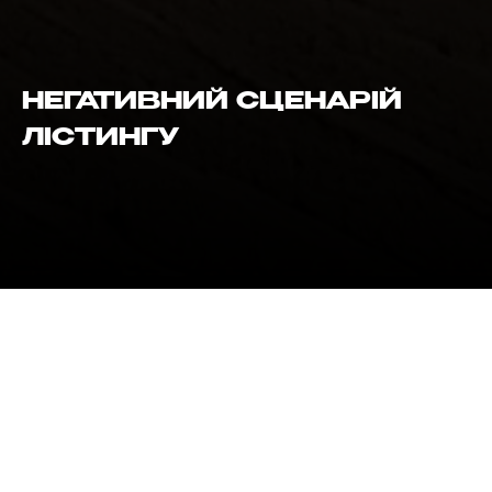
НЕГАТИВНИЙ СЦЕНАРІЙ
ЛІСТИНГУ
ДО ОБГОВОРЕННЯ
Як всі вже зрозуміли, ми виконуємо обіцянку і
готуємося до лістингу. Обдумуємо розширення
спільноти та все інше, необхідне для успішного
розміщення AGTI на біржі.