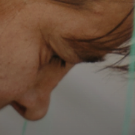
RY
ТОКЕ
РЕФ
ПРО
ІНВЕ
МЕДІ