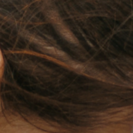
Мова:
UK
EN
ГОЛ
O
ПРО 