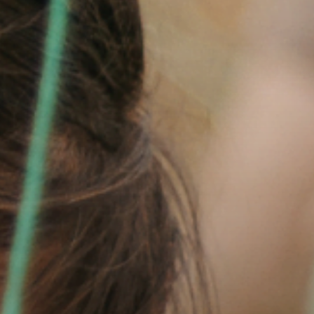
DE
ES
RU
ZH-CN
ОВНА
НАС