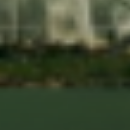
ТОКЕН AGTI
РЕФЕРАЛЬНА ПРОГРАМА
ІНВЕСТОРИ
МЕДІА
FAQ
Мова:
UK
EN
DE
ES
RU
ZH-CN
Наші соцмережі: