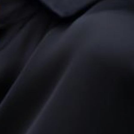
DE
ES
RU
ZH-CN
ОВНА
НАС