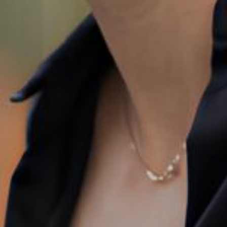
Мова:
UK
EN
ГОЛ
O
ПРО 