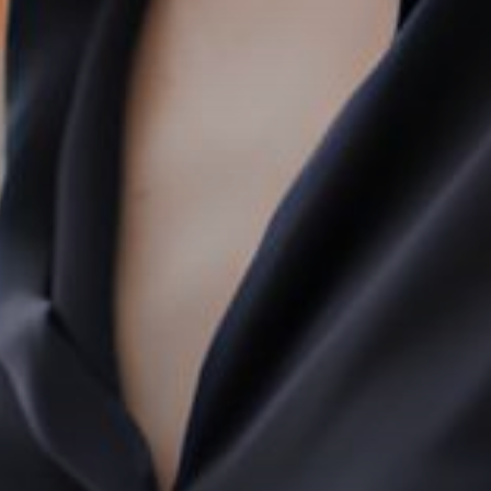
RY
ТОКЕ
РЕФ
ПРО
ІНВЕ
МЕДІ
FAQ