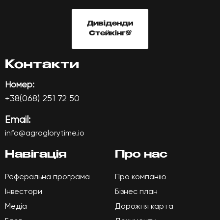
Дивіденди
ГОЛОВНА
Стейкінг💯
ПРО НАС
Контакти
Номер:
ТОКЕН AGTI
+38(068) 251 72 50
РЕФЕРАЛЬНА ПРОГРАМА
Email:
info@agroglorytime.io
ІНВЕСТОРИ
Навігація
Про нас
МЕДІА
Реферальна програма
Про компанію
Інвестори
Бізнес план
FAQ
Медіа
Дорожня карта