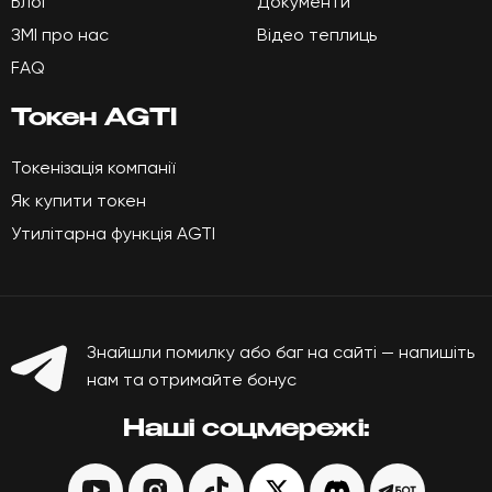
Блог
Документи
Мова:
ЗМІ про нас
Відео теплиць
UK
EN
DE
ES
RU
ZH-CN
FAQ
Токен AGTI
Наші соцмережі:
Токенізація компанії
Як купити токен
+38(068) 251 72 50
Утилітарна функція AGTI
info@agroglorytime.io
Знайшли помилку або баг на сайті — напишіть
нам та отримайте бонус
Наші соцмережі: