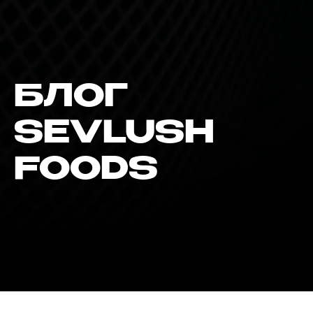
БЛОГ
SEVLUSH
FOODS
БЛОГ